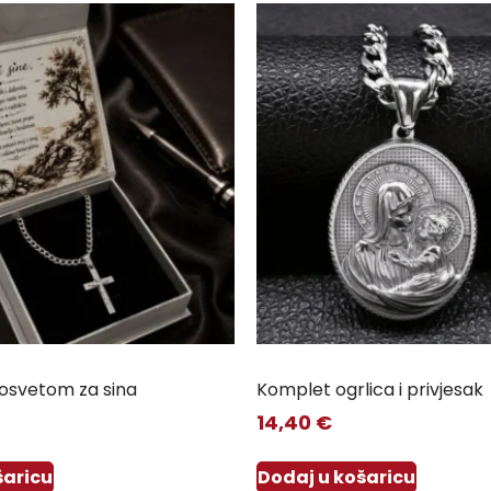
osvetom za sina
Komplet ogrlica i privjesak
14,40
€
šaricu
Dodaj u košaricu