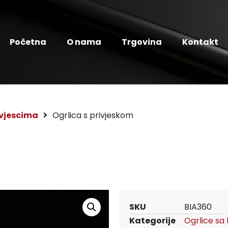
Početna
O nama
Trgovina
Kontakt
ivjescima
Ogrlica s privjeskom
SKU
BIA360
Kategorije
Ogrlice sa