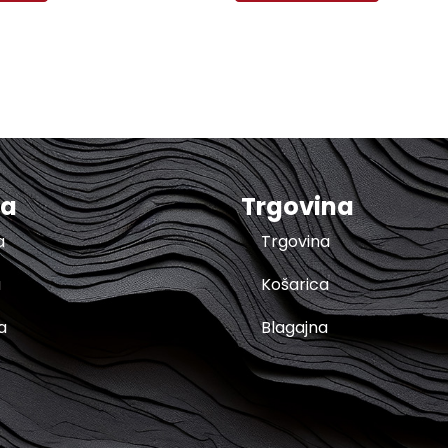
ma
Trgovina
a
Trgovina
a
Košarica
a
Blagajna
t