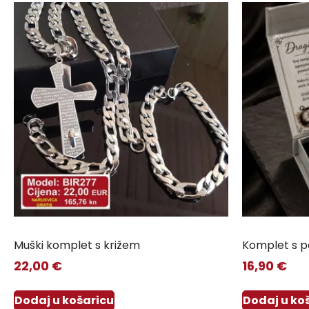
Muški komplet s križem
Komplet s p
22,00
€
16,90
€
Dodaj u košaricu
Dodaj u ko