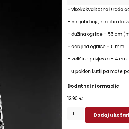
– visokokvalitetna izrada o
– ne gubi boju, ne iritira kož
– dužina ogrlice – 55 cm (mož
– debljina ogrlice – 5 mm
– veličina privjeska – 4 cm
– u poklon kutiji pa može po
Dodatne informacije
12,90
€
Dodaj u košar