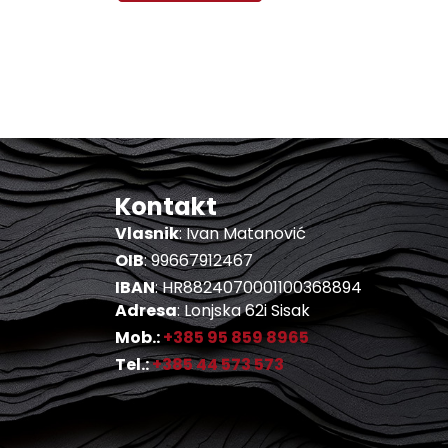
Kontakt
Vlasnik
: Ivan Matanović
OIB
: 99667912467
IBAN
: HR8824070001100368894
Adresa
: Lonjska 62i Sisak
Mob.:
+385 95 859 8965
Tel.:
+385 44 573 573