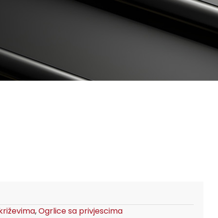
 križevima
,
Ogrlice sa privjescima