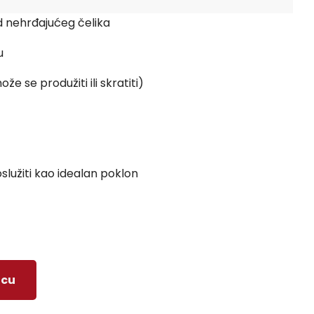
d nehrđajućeg čelika
u
e se produžiti ili skratiti)
služiti kao idealan poklon
icu