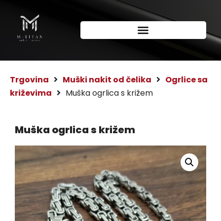
Trgovina
Muški nakit od čelika
Ogrlice sa
križevima
Muška ogrlica s križem
Muška ogrlica s križem