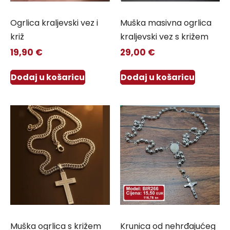
Ogrlica kraljevski vez i
Muška masivna ogrlica
križ
kraljevski vez s križem
19,90
€
29,00
€
Dodaj u košaricu
Dodaj u košaricu
Muška ogrlica s križem
Krunica od nehrđajućeg