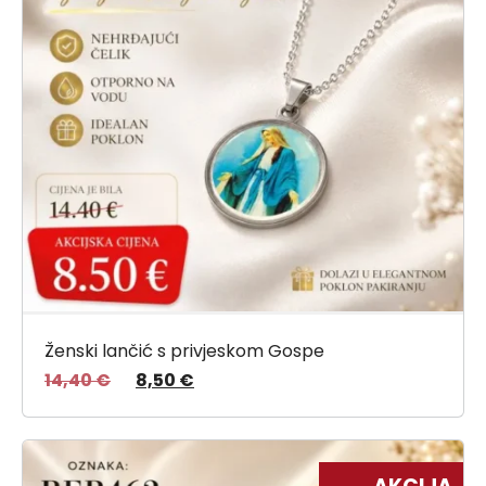
Ženski lančić s privjeskom Gospe
14,40
€
8,50
€