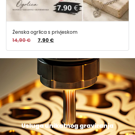
Ženska ogrlica s privjeskom
14,90
€
7,90
€
Usluga unikatnog graviranja