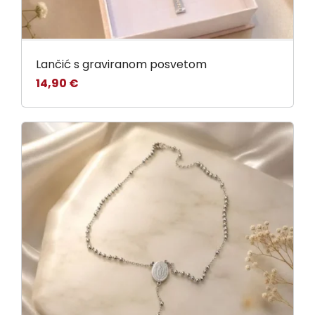
Privjesci - križevi
(5)
Privjesci za narukvice
(73)
Prsteni
(98)
Lančić s graviranom posvetom
14,90
€