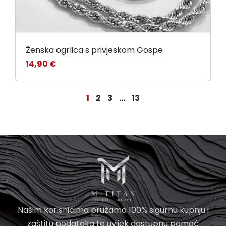
Ženska ogrlica s privjeskom Gospe
14,90
€
1
2
3
…
13
Našim korisnicima pružamo 100% sigurnu kupnju i
zaštitu podataka te uvijek dostupnu pomoć