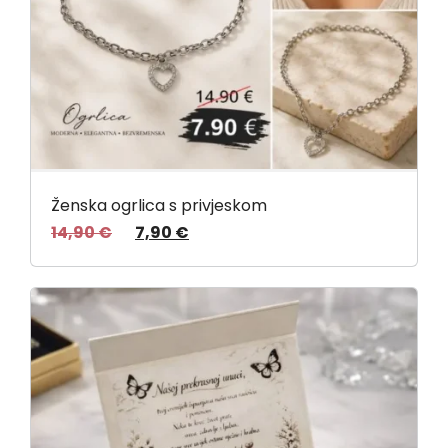
Ženska ogrlica s privjeskom
14,90
€
7,90
€