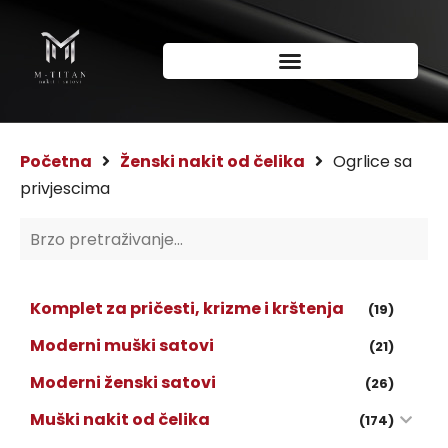
Početna
Ženski nakit od čelika
Ogrlice sa
privjescima
Komplet za pričesti, krizme i krštenja
(19)
Moderni muški satovi
(21)
Moderni ženski satovi
(26)
Muški nakit od čelika
(174)