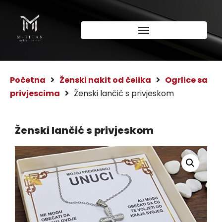
Početna
Ženski nakit od čelika
Ogrlice sa
privjescima
Ženski lančić s privjeskom
Ženski lančić s privjeskom