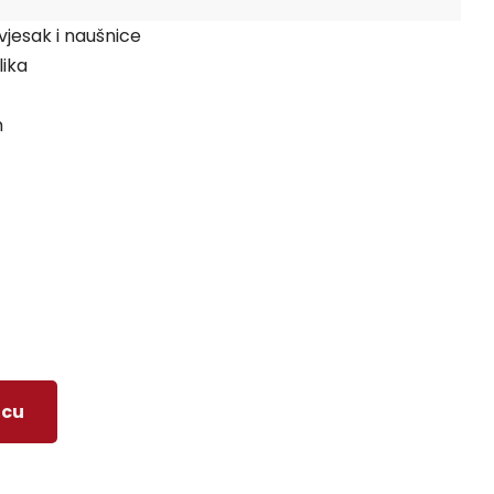
vjesak i naušnice
lika
m
icu