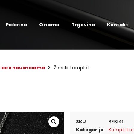
Početna
O nama
Trgovina
Kontakt
lice s naušnicama
Ženski komplet
SKU
BEB146
Kategorija
Kompleti o