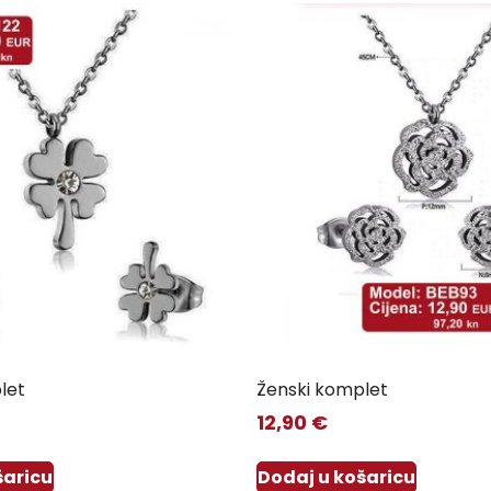
let
Ženski komplet
12,90
€
šaricu
Dodaj u košaricu