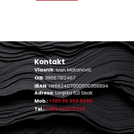
Kontakt
Vlasnik
: Ivan Matanović
OIB
: 99667912467
IBAN
: HR8824070001100368894
Adresa
: Lonjska 62i Sisak
Mob.:
+385 95 859 8965
Tel.:
+385 44 573 573