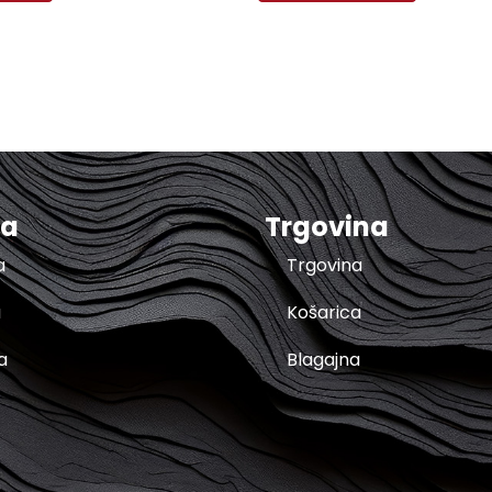
ma
Trgovina
a
Trgovina
a
Košarica
a
Blagajna
t