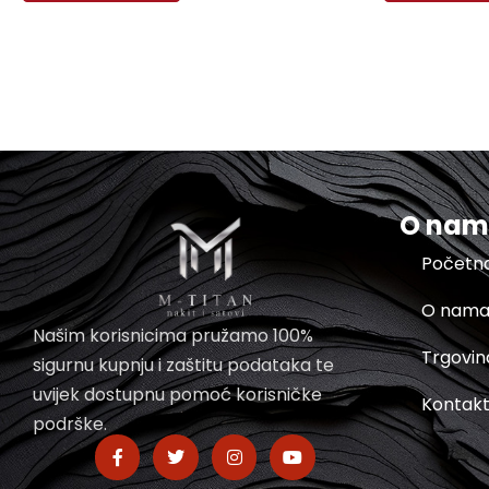
O na
Početn
O nam
Našim korisnicima pružamo 100%
Trgovin
sigurnu kupnju i zaštitu podataka te
uvijek dostupnu pomoć korisničke
Kontak
podrške.