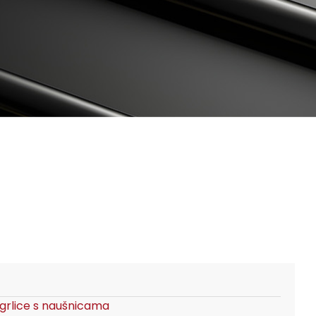
grlice s naušnicama