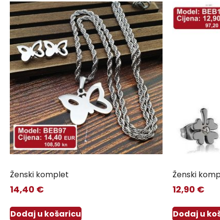
Ženski komplet
Ženski komp
14,40
€
12,90
€
Dodaj u košaricu
Dodaj u ko