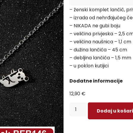
– ženski komplet lančić, pri
– izrada od nehrđajućeg če
– NIKADA ne gubi boju
– veličina privjeska – 2,5 c
– veličina naušnica – 1,1 cm
– dužina lančića – 45 cm
– debljina lančića – 1,5 mm
– u poklon kutijici
Dodatne informacije
12,90
€
Dodaj u košar