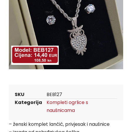
SKU
BEB127
Kategorija
Kompleti ogrlice s
naušnicama
– ženski komplet lančić, privjesak i naušnice