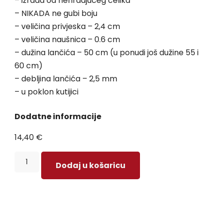
– izrada od nehrđajućeg čelika
– NIKADA ne gubi boju
– veličina privjeska – 2,4 cm
– veličina naušnica – 0.6 cm
– dužina lančića – 50 cm (u ponudi još dužine 55 i
60 cm)
– debljina lančića – 2,5 mm
– u poklon kutijici
Dodatne informacije
14,40
€
Dodaj u košaricu