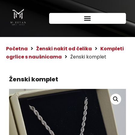
Početna
Ženski nakit od čelika
Kompleti
ogrlice s naušnicama
Ženski komplet
Ženski komplet