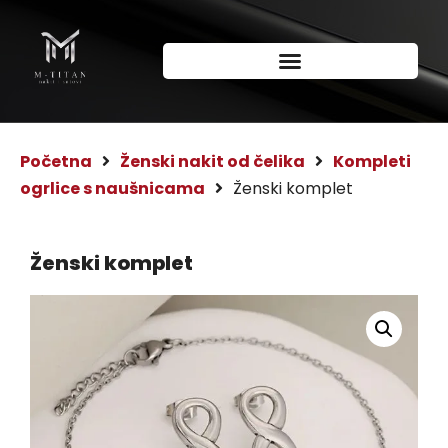
Početna
Ženski nakit od čelika
Kompleti
ogrlice s naušnicama
Ženski komplet
Ženski komplet