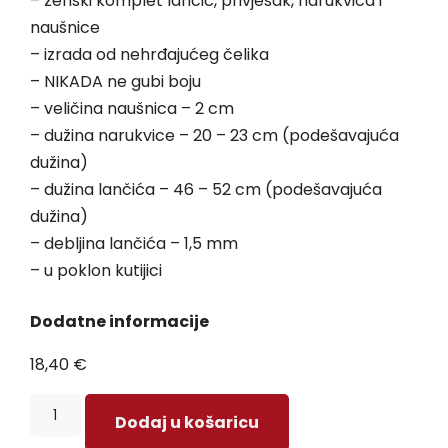
– ženski komplet lančić, privjesak, narukvica i
naušnice
– izrada od nehrđajućeg čelika
– NIKADA ne gubi boju
– veličina naušnica – 2 cm
– dužina narukvice – 20 – 23 cm (podešavajuća
dužina)
– dužina lančića – 46 – 52 cm (podešavajuća
dužina)
– debljina lančića – 1,5 mm
– u poklon kutijici
Dodatne informacije
18,40
€
Dodaj u košaricu