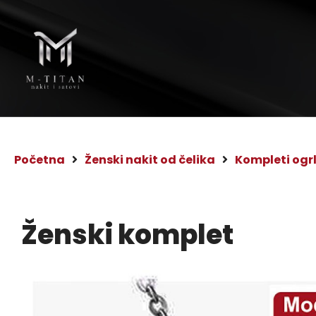
Početna
Ženski nakit od čelika
Kompleti ogr
Ženski komplet