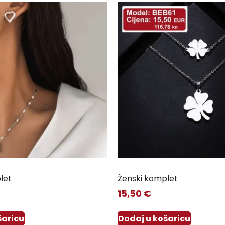
let
Ženski komplet
15,50
€
šaricu
Dodaj u košaricu