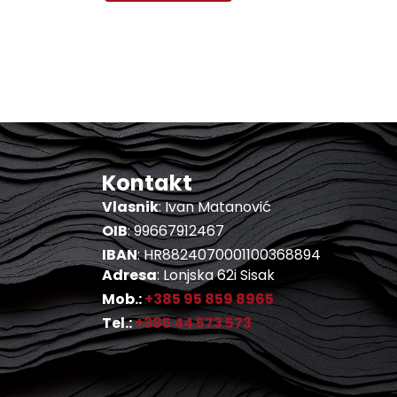
Kontakt
Vlasnik
: Ivan Matanović
OIB
: 99667912467
IBAN
: HR8824070001100368894
Adresa
: Lonjska 62i Sisak
Mob.:
+385 95 859 8965
Tel.:
+385 44 573 573