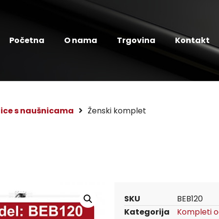
Početna
O nama
Trgovina
Kontakt
lice s naušnicama
Ženski komplet
SKU
BEB120
Kategorija
Kompleti o