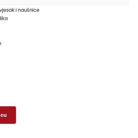
vjesak i naušnice
lika
m
icu