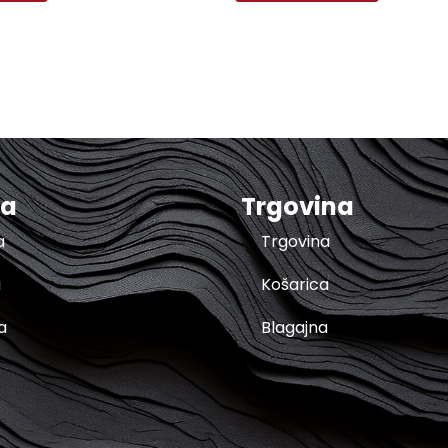
ma
Trgovina
a
Trgovina
a
Košarica
a
Blagajna
t