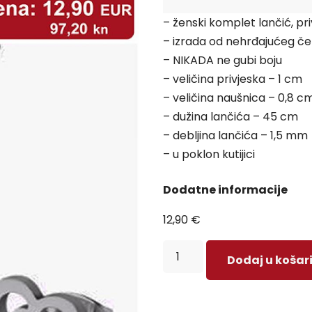
– ženski komplet lančić, pri
– izrada od nehrđajućeg če
– NIKADA ne gubi boju
– veličina privjeska – 1 cm
– veličina naušnica – 0,8 c
– dužina lančića – 45 cm
– debljina lančića – 1,5 mm
– u poklon kutijici
Dodatne informacije
12,90
€
Dodaj u košar