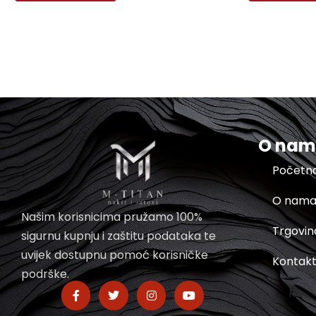
O na
Početn
O nam
Našim korisnicima pružamo 100%
Trgovin
sigurnu kupnju i zaštitu podataka te
uvijek dostupnu pomoć korisničke
Kontak
podrške.