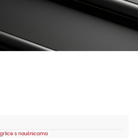
grlice s naušnicama