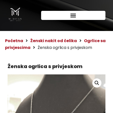
Početna
Ženski nakit od čelika
Ogrlice sa
privjescima
Ženska ogrlica s privjeskom
Ženska ogrlica s privjeskom