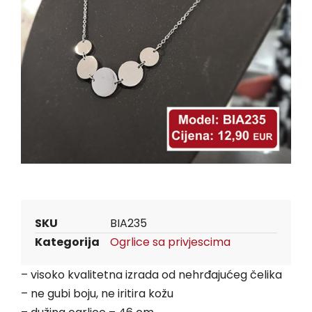
SKU
BIA235
Kategorija
Ogrlice sa privjescima
– visoko kvalitetna izrada od nehrđajućeg čelika
– ne gubi boju, ne iritira kožu