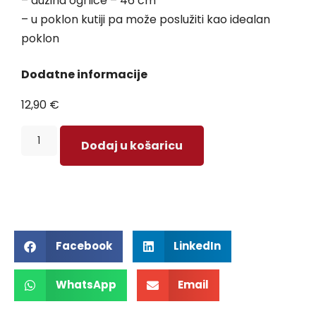
– dužina ogrlice – 46 cm
– u poklon kutiji pa može poslužiti kao idealan
poklon
Dodatne informacije
12,90
€
Dodaj u košaricu
Facebook
LinkedIn
WhatsApp
Email