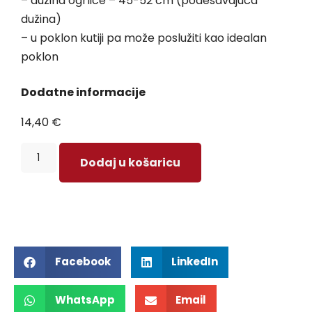
– dužina ogrlice – 45-52 cm (podešavajuća
dužina)
– u poklon kutiji pa može poslužiti kao idealan
poklon
Dodatne informacije
14,40
€
Dodaj u košaricu
Facebook
LinkedIn
WhatsApp
Email