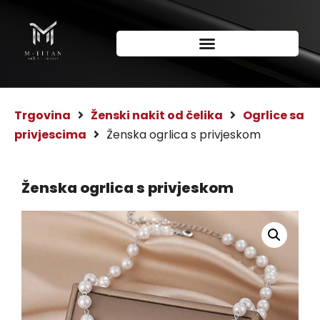
Trgovina
Ženski nakit od čelika
Ogrlice sa
privjescima
Ženska ogrlica s privjeskom
Ženska ogrlica s privjeskom