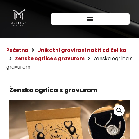
Početna
Unikatni gravirani nakit od čelika
Ženske ogrlice s gravurom
Ženska ogrlica s
gravurom
Ženska ogrlica s gravurom