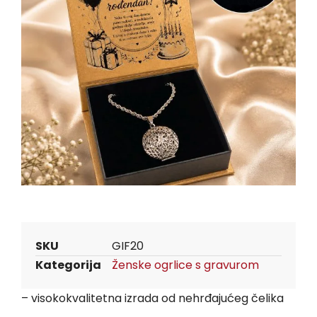
SKU
GIF20
Kategorija
Ženske ogrlice s gravurom
– visokokvalitetna izrada od nehrđajućeg čelika