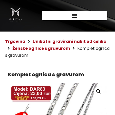
Trgovina
Unikatni gravirani nakit od čelika
Ženske ogrlice s gravurom
Komplet ogrlica
s gravurom
Komplet ogrlica s gravurom