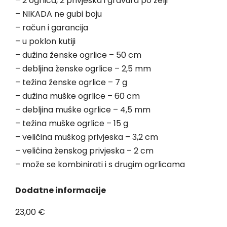
– 2 ogrlica, 2 privjeska i gravura po želji
– NIKADA ne gubi boju
– račun i garancija
– u poklon kutiji
– dužina ženske ogrlice – 50 cm
– debljina ženske ogrlice – 2,5 mm
– težina ženske ogrlice – 7 g
– dužina muške ogrlice – 60 cm
– debljina muške ogrlice – 4,5 mm
– težina muške ogrlice – 15 g
– veličina muškog privjeska – 3,2 cm
– veličina ženskog privjeska – 2 cm
– može se kombinirati i s drugim ogrlicama
Dodatne informacije
23,00
€