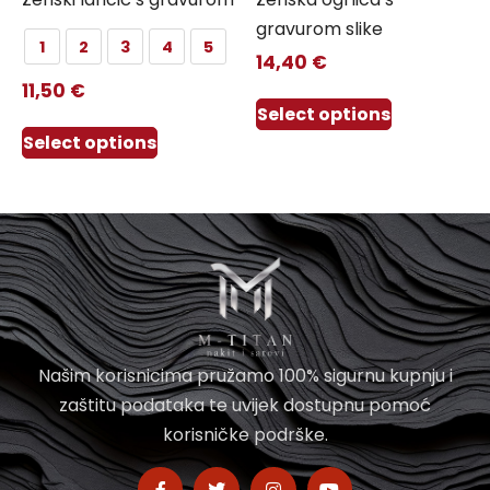
gravurom slike
1
2
3
4
5
14,40
€
11,50
€
Select options
Select options
Našim korisnicima pružamo 100% sigurnu kupnju i
zaštitu podataka te uvijek dostupnu pomoć
korisničke podrške.