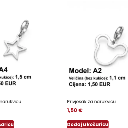
 narukvicu
Privjesak za narukvicu
1,50
€
šaricu
Dodaj u košaricu