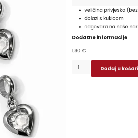
veličina privjeska (be
dolazi s kukicom
odgovara na naše naru
Dodatne informacije
1,90
€
Dodaj u košar