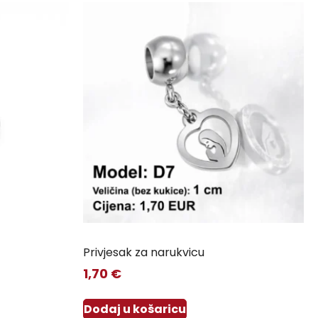
Privjesak za narukvicu
1,70
€
Dodaj u košaricu