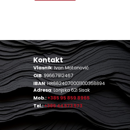
Kontakt
Vlasnik
: Ivan Matanović
OIB
: 99667912467
IBAN
: HR8824070001100368894
Adresa
: Lonjska 62i Sisak
Mob.:
+385 95 859 8965
Tel.:
+385 44 573 573