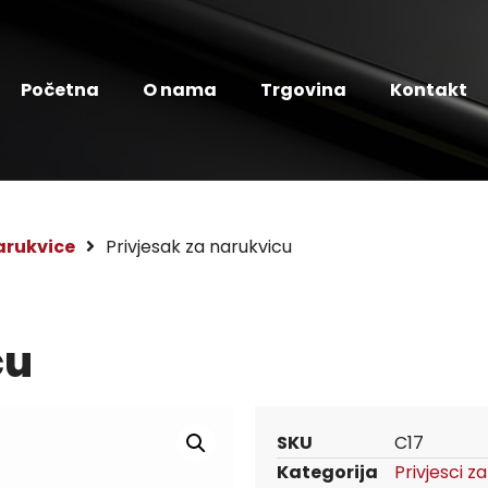
Početna
O nama
Trgovina
Kontakt
narukvice
Privjesak za narukvicu
cu
SKU
C17
Kategorija
Privjesci z