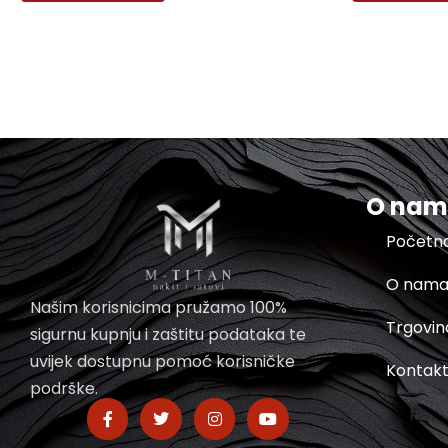
O na
Početn
O nam
Našim korisnicima pružamo 100%
Trgovin
sigurnu kupnju i zaštitu podataka te
uvijek dostupnu pomoć korisničke
Kontak
podrške.