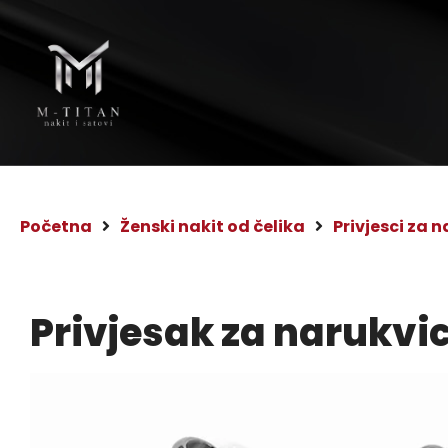
Početna
Ženski nakit od čelika
Privjesci za 
Privjesak za narukvi