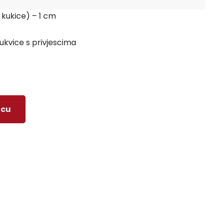
z kukice) – 1 cm
kvice s privjescima
icu