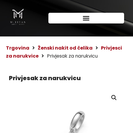
Trgovina
Ženski nakit od čelika
Privjesci
za narukvice
Privjesak za narukvicu
Privjesak za narukvicu