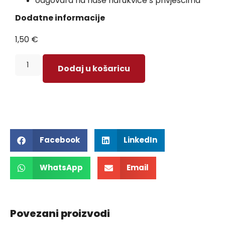
odgovara na naše narukvice s privjescima
Dodatne informacije
1,50
€
Dodaj u košaricu
Facebook
LinkedIn
WhatsApp
Email
Povezani proizvodi