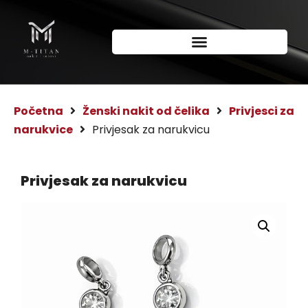
Početna
Ženski nakit od čelika
Privjesci za
narukvice
Privjesak za narukvicu
Privjesak za narukvicu