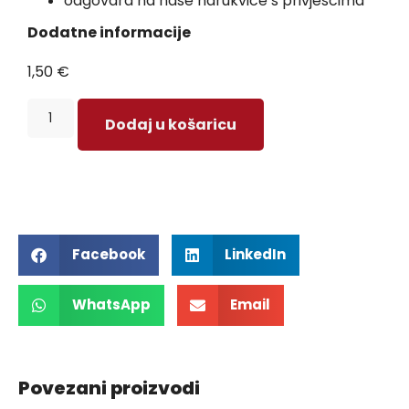
odgovara na naše narukvice s privjescima
Dodatne informacije
1,50
€
Dodaj u košaricu
Facebook
LinkedIn
WhatsApp
Email
Povezani proizvodi