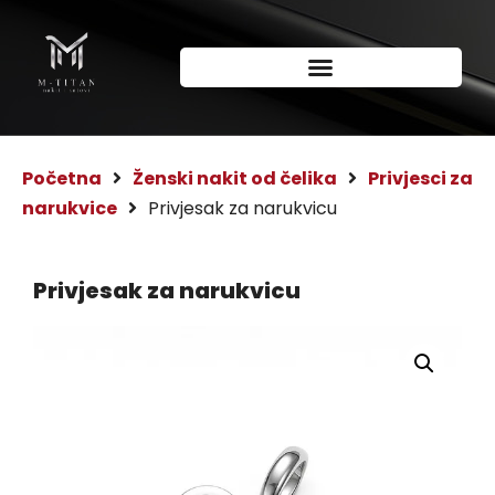
Početna
Ženski nakit od čelika
Privjesci za
narukvice
Privjesak za narukvicu
Privjesak za narukvicu