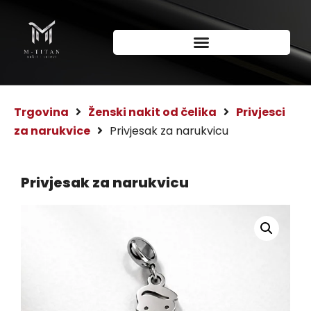
Trgovina
Ženski nakit od čelika
Privjesci
za narukvice
Privjesak za narukvicu
Privjesak za narukvicu