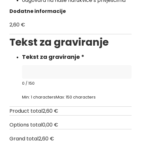
odgovara na naše narukvice s privjescima
Dodatne informacije
2,60
€
Tekst za graviranje
Tekst za graviranje
*
0
/
150
Min: 1 characters
Max: 150 characters
Product total
2,60
€
Options total
0,00
€
Grand total
2,60
€