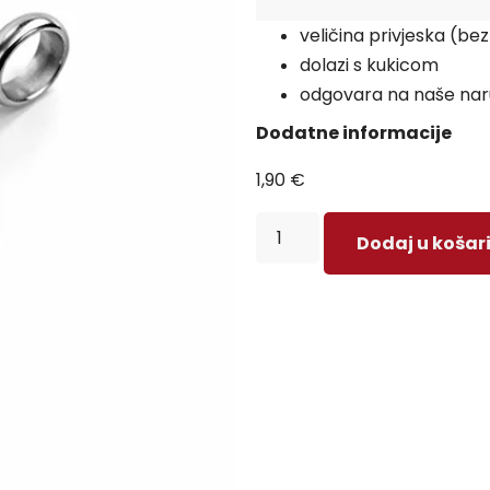
veličina privjeska (be
dolazi s kukicom
odgovara na naše naru
Dodatne informacije
1,90
€
Dodaj u košar