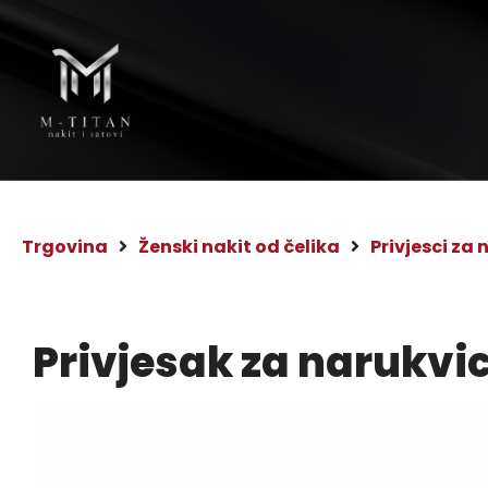
Trgovina
Ženski nakit od čelika
Privjesci za
Privjesak za narukvi