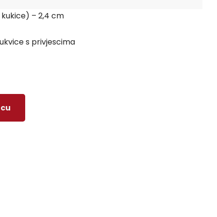
z kukice) – 2,4 cm
kvice s privjescima
icu