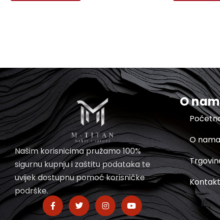
O na
Početn
O nam
Našim korisnicima pružamo 100%
Trgovin
sigurnu kupnju i zaštitu podataka te
uvijek dostupnu pomoć korisničke
Kontak
podrške.