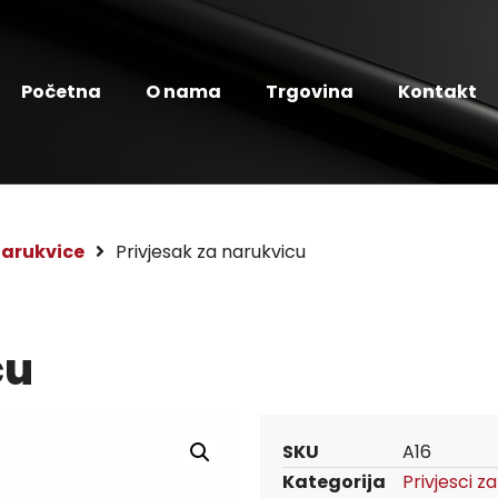
Početna
O nama
Trgovina
Kontakt
 narukvice
Privjesak za narukvicu
cu
SKU
A16
Kategorija
Privjesci z