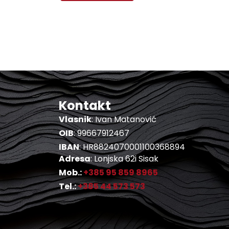
Kontakt
Vlasnik
: Ivan Matanović
OIB
: 99667912467
IBAN
: HR8824070001100368894
Adresa
: Lonjska 62i Sisak
Mob.:
+385 95 859 8965
Tel.:
+385 44 573 573