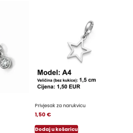
Privjesak za narukvicu
1,50
€
Dodaj u košaricu