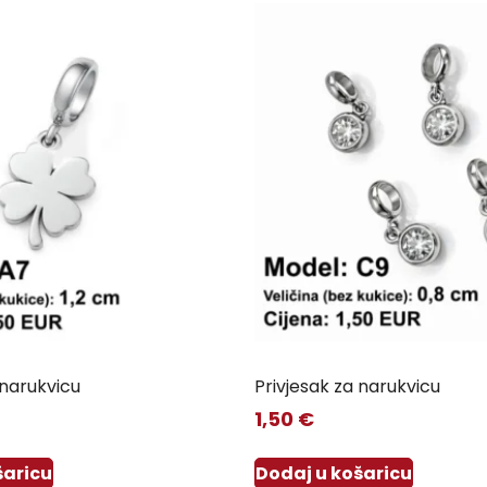
 narukvicu
Privjesak za narukvicu
1,50
€
šaricu
Dodaj u košaricu