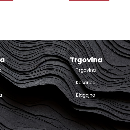
ma
Trgovina
a
Trgovina
a
Košarica
a
Blagajna
t