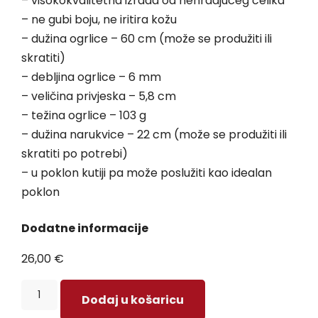
– visokokvalitetna izrada od nehrđajućeg čelika
– ne gubi boju, ne iritira kožu
– dužina ogrlice – 60 cm (može se produžiti ili
skratiti)
– debljina ogrlice – 6 mm
– veličina privjeska – 5,8 cm
– težina ogrlice – 103 g
– dužina narukvice – 22 cm (može se produžiti ili
skratiti po potrebi)
– u poklon kutiji pa može poslužiti kao idealan
poklon
Dodatne informacije
26,00
€
Dodaj u košaricu