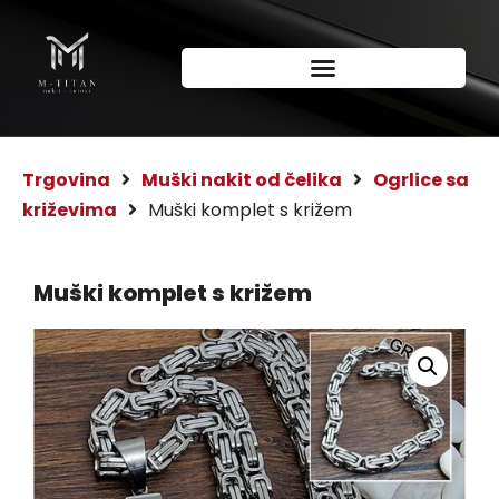
Trgovina
Muški nakit od čelika
Ogrlice sa
križevima
Muški komplet s križem
Muški komplet s križem