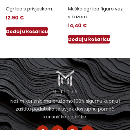
Ogrlica s privjeskom
Muška ogrlica figaro vez
s križem
12,90
€
14,40
€
Dodaj u košaricu
Dodaj u košaricu
Našim korisnicima pružamo 100% sigurnu kupnju i
zaštitu podataka te uvijek dostupnu pomoć
korisničke podrške.