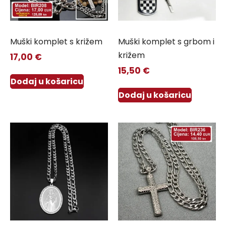
Muški komplet s križem
Muški komplet s grbom i
križem
17,00
€
15,50
€
Dodaj u košaricu
Dodaj u košaricu