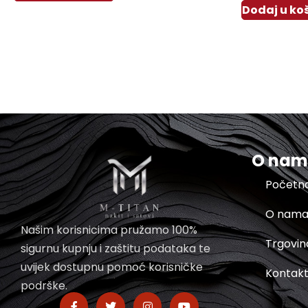
Dodaj u ko
O na
Početn
O nam
Našim korisnicima pružamo 100%
Trgovin
sigurnu kupnju i zaštitu podataka te
uvijek dostupnu pomoć korisničke
Kontak
podrške.