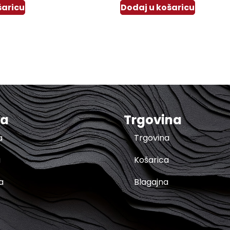
šaricu
Dodaj u košaricu
ma
Trgovina
a
Trgovina
a
Košarica
a
Blagajna
t