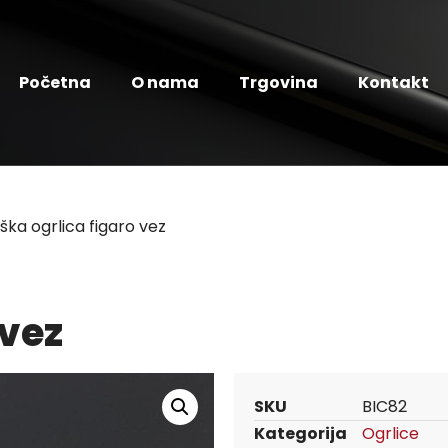
Početna
O nama
Trgovina
Kontakt
ška ogrlica figaro vez
 vez
SKU
BIC82
Kategorija
Ogrlice