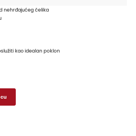
od nehrđajućeg čelika
u
služiti kao idealan poklon
icu