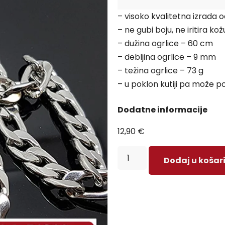
– visoko kvalitetna izrada 
– ne gubi boju, ne iritira kož
– dužina ogrlice – 60 cm
– debljina ogrlice – 9 mm
– težina ogrlice – 73 g
– u poklon kutiji pa može po
Dodatne informacije
12,90
€
Dodaj u košar