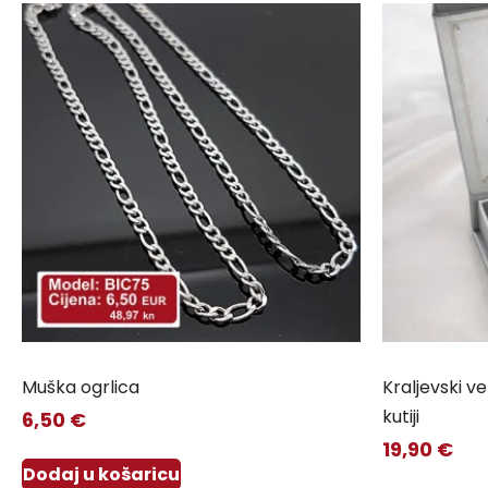
Muška ogrlica
Kraljevski 
kutiji
6,50
€
19,90
€
Dodaj u košaricu