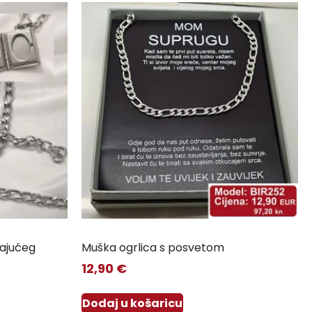
đajućeg
Muška ogrlica s posvetom
12,90
€
Dodaj u košaricu