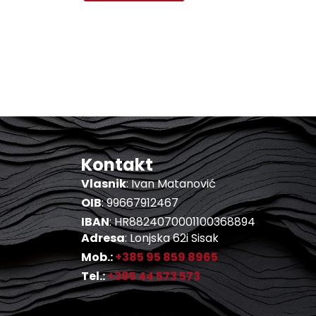
Kontakt
Vlasnik
: Ivan Matanović
OIB
: 99667912467
IBAN
: HR8824070001100368894
Adresa
: Lonjska 62i Sisak
Mob.:
+385 95 859 8965
Tel.:
+385 44 573 573