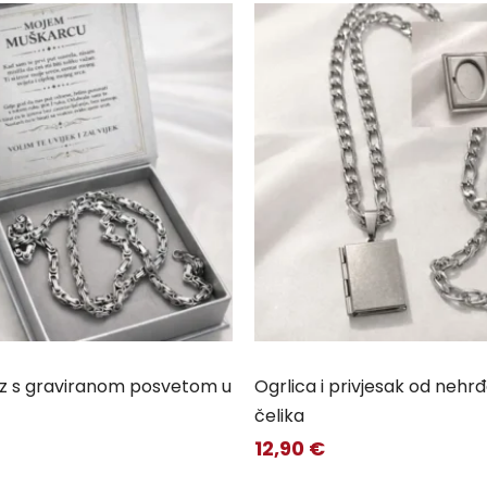
vez s graviranom posvetom u
Ogrlica i privjesak od nehr
čelika
12,90
€