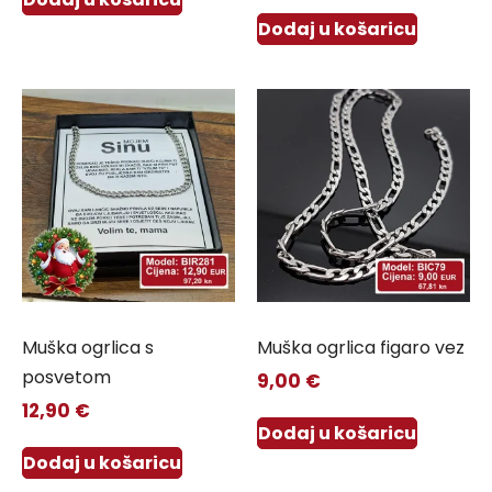
Dodaj u košaricu
Muška ogrlica s
Muška ogrlica figaro vez
posvetom
9,00
€
12,90
€
Dodaj u košaricu
Dodaj u košaricu