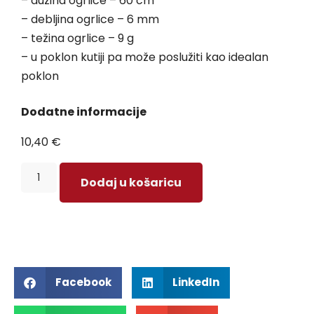
– dužina ogrlice – 60 cm
– debljina ogrlice – 6 mm
– težina ogrlice – 9 g
– u poklon kutiji pa može poslužiti kao idealan
poklon
Dodatne informacije
10,40
€
Dodaj u košaricu
Facebook
LinkedIn