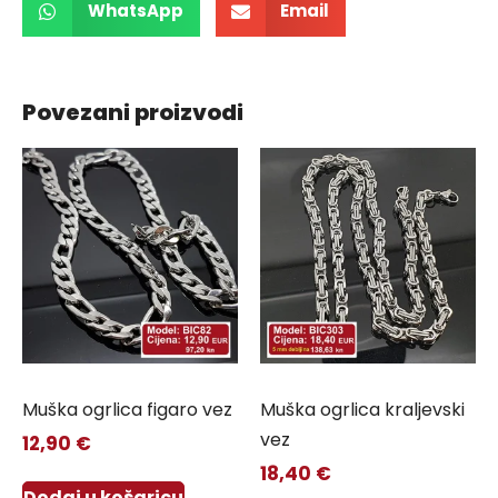
WhatsApp
Email
Povezani proizvodi
Muška ogrlica figaro vez
Muška ogrlica kraljevski
vez
12,90
€
18,40
€
Dodaj u košaricu