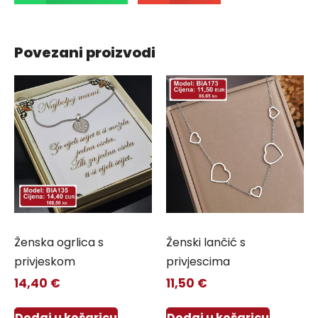
Povezani proizvodi
Ženska ogrlica s
Ženski lančić s
privjeskom
privjescima
14,40
€
11,50
€
Dodaj u košaricu
Dodaj u košaricu