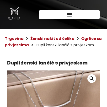
Trgovina
Ženski nakit od čelika
Ogrlice sa
privjescima
Dupli ženski lančić s privjeskom
Dupli ženski lančić s privjeskom