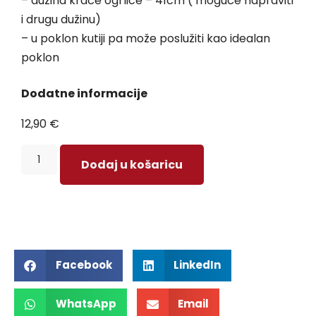
– dužina kraće ogrlice – 41cm ( moguće napraviti
i drugu dužinu)
– u poklon kutiji pa može poslužiti kao idealan
poklon
Dodatne informacije
12,90
€
Dodaj u košaricu
Facebook
LinkedIn
WhatsApp
Email