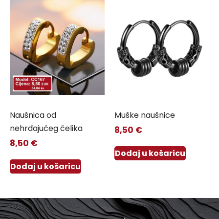
Naušnica od
Muške naušnice
nehrđajućeg čelika
8,50
€
8,50
€
Dodaj u košaricu
Dodaj u košaricu