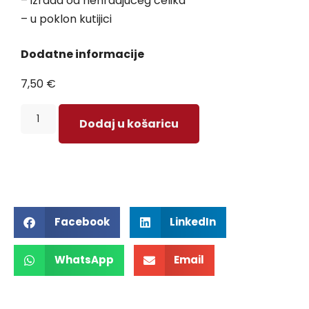
– izrada od nehrđajućeg čelika
– u poklon kutijici
Dodatne informacije
7,50
€
Dodaj u košaricu
Facebook
LinkedIn
WhatsApp
Email