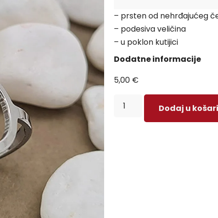
– prsten od nehrđajućeg čel
– podesiva veličina
– u poklon kutijici
Dodatne informacije
5,00
€
Dodaj u košar