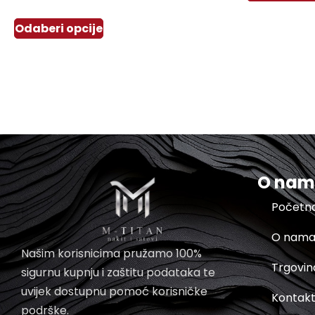
Odaberi opcije
O na
Početn
O nam
Našim korisnicima pružamo 100%
Trgovin
sigurnu kupnju i zaštitu podataka te
uvijek dostupnu pomoć korisničke
Kontak
podrške.