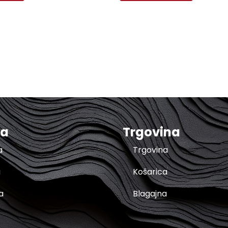
ma
Trgovina
a
Trgovina
a
Košarica
a
Blagajna
t