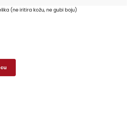
ika (ne iritira kožu, ne
gubi
boju)
icu