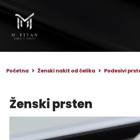
Početna
Ženski nakit od čelika
Podesivi prst
Ženski prsten