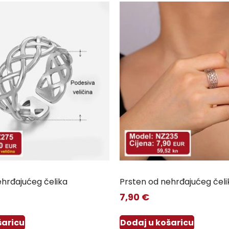
ehrđajućeg čelika
Prsten od nehrđajućeg čeli
7,90
€
šaricu
Dodaj u košaricu