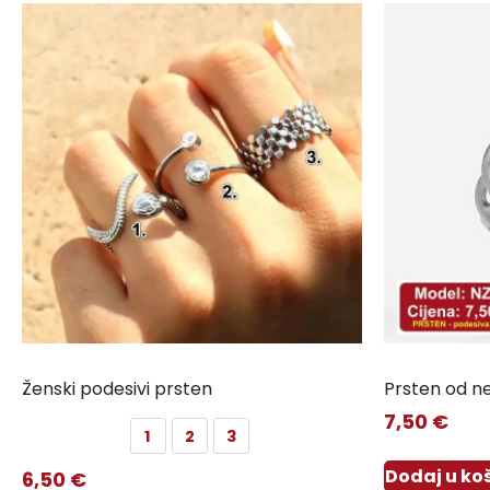
Ženski podesivi prsten
Prsten od n
7,50
€
1
2
3
Dodaj u ko
6,50
€