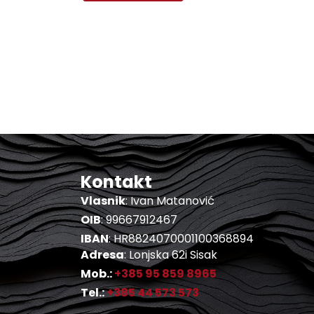
Kontakt
Vlasnik
: Ivan Matanović
OIB
: 99667912467
IBAN
: HR8824070001100368894
Adresa
: Lonjska 62i Sisak
Mob.:
+385 95 859 8965
Tel.:
+385 44 573 573