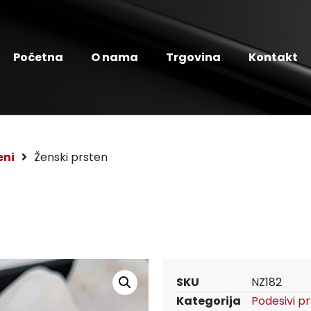
Početna
O nama
Trgovina
Kontakt
eni
Ženski prsten
SKU
NZ182
Kategorija
Podesivi pr