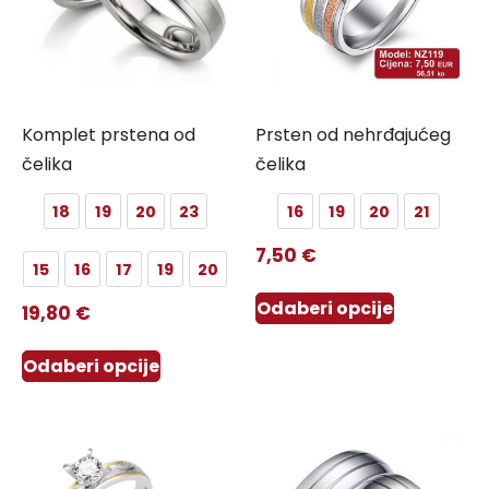
Komplet prstena od
Prsten od nehrđajućeg
čelika
čelika
18
19
20
23
16
19
20
21
7,50
€
15
16
17
19
20
Odaberi opcije
19,80
€
Odaberi opcije