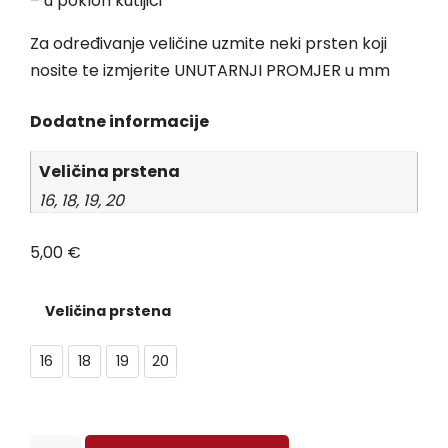
– u poklon kutijici
Za određivanje veličine uzmite neki prsten koji
nosite te izmjerite UNUTARNJI PROMJER u mm
Dodatne informacije
Veličina prstena
16, 18, 19, 20
5,00
€
Veličina prstena
16
18
19
20