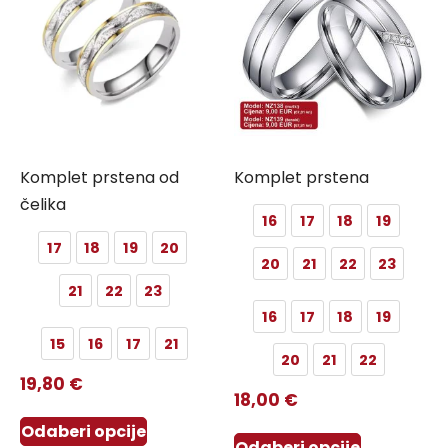
Komplet prstena od
Komplet prstena
čelika
16
17
18
19
17
18
19
20
20
21
22
23
21
22
23
16
17
18
19
15
16
17
21
20
21
22
19,80
€
18,00
€
Odaberi opcije
Odaberi opcije