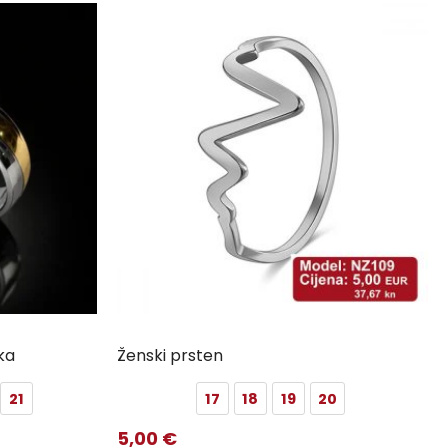
ka
Ženski prsten
21
17
18
19
20
5,00
€