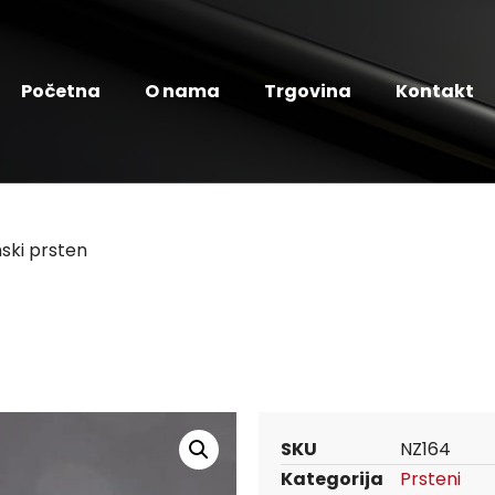
Početna
O nama
Trgovina
Kontakt
ski prsten
SKU
NZ164
Kategorija
Prsteni