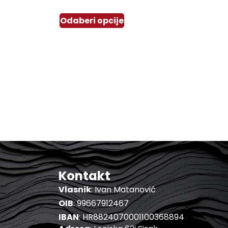
Odaberi opcije
Kontakt
Vlasnik
: Ivan Matanović
OIB
: 99667912467
IBAN
: HR8824070001100368894