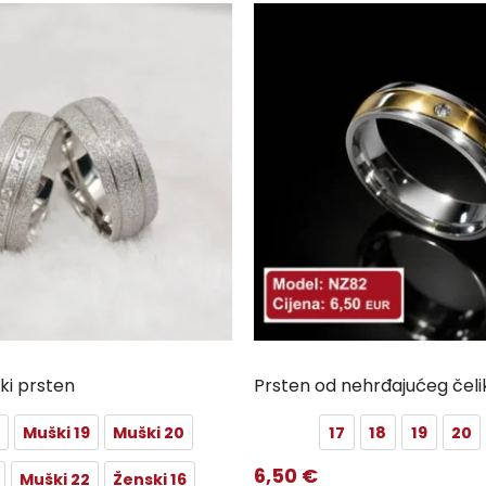
ski prsten
Prsten od nehrđajućeg čeli
Muški 19
Muški 20
17
18
19
20
6,50
€
Muški 22
Ženski 16