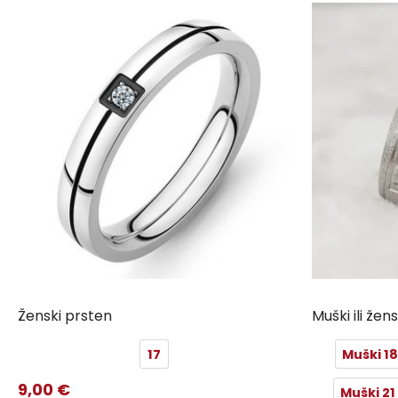
Ženski prsten
Muški ili žen
17
Muški 18
9,00
€
Muški 21