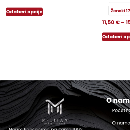
Ženski 1
Odaberi opcije
11,50
€
–
1
Odaberi op
O na
Početn
O nam
Našim korisnicima pružamo 100%