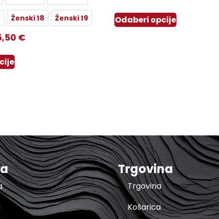
7
Ženski 18
Ženski 19
Odaberi opcije
5,50
€
cije
ma
Trgovina
a
Trgovina
a
Košarica