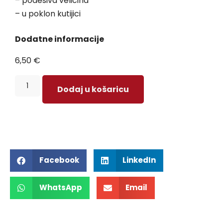
– podesiva veličina
– u poklon kutijici
Dodatne informacije
6,50
€
Dodaj u košaricu
Facebook
LinkedIn
WhatsApp
Email