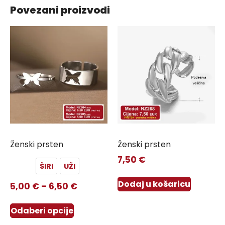
Povezani proizvodi
Ženski prsten
Ženski prsten
7,50
€
ŠIRI
UŽI
Dodaj u košaricu
5,00
€
–
6,50
€
Odaberi opcije