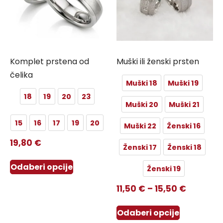
Komplet prstena od
Muški ili ženski prsten
čelika
Muški 18
Muški 19
18
19
20
23
Muški 20
Muški 21
15
16
17
19
20
Muški 22
Ženski 16
19,80
€
Ženski 17
Ženski 18
Odaberi opcije
Ženski 19
11,50
€
–
15,50
€
Odaberi opcije