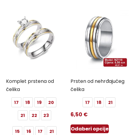
Komplet prstena od
Prsten od nehrđajućeg
čelika
čelika
17
18
19
20
17
18
21
6,50
€
21
22
23
Odaberi opcije
15
16
17
21