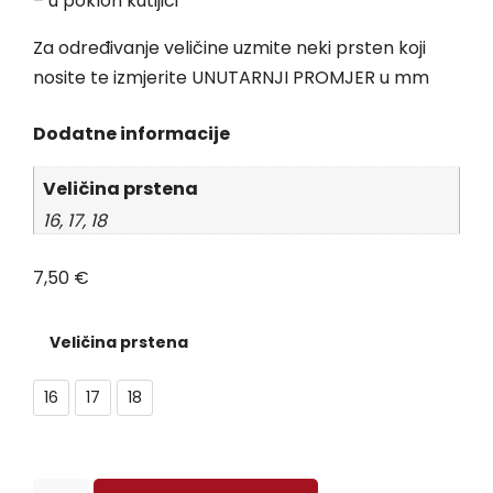
– u poklon kutijici
Za određivanje veličine uzmite neki prsten koji
nosite te izmjerite UNUTARNJI PROMJER u mm
Dodatne informacije
Veličina prstena
16, 17, 18
7,50
€
Veličina prstena
16
17
18