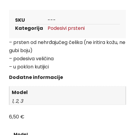
SKU
---
Kategorija
Podesivi prsteni
– prsten od
nehrđajućeg
čelika (ne iritira kožu, ne
gubi boju)
– podesiva veličina
– u poklon kutijici
Dodatne informacije
Model
1, 2, 3
6,50
€
Model