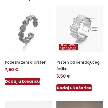
Podesivi ženski prsten
Prsten od nehrđajućeg
čelika
7,50
€
6,50
€
Dodaj u košaricu
Dodaj u košaricu