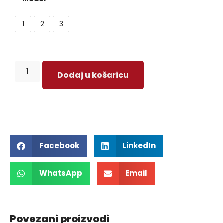
1
2
3
Dodaj u košaricu
Facebook
LinkedIn
WhatsApp
Email
Povezani proizvodi