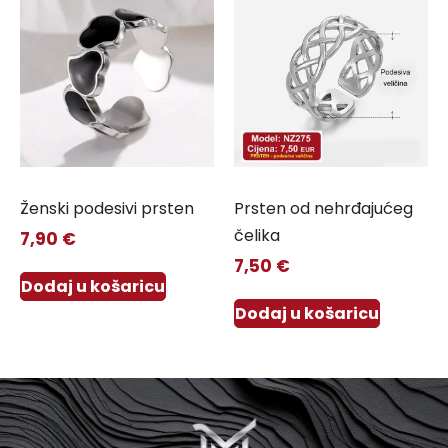
Ženski podesivi prsten
Prsten od nehrđajućeg
čelika
7,90
€
7,50
€
Dodaj u košaricu
Dodaj u košaricu