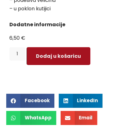
– podesiva veličina
– u poklon kutijici
Dodatne informacije
6,50
€
Dodaj u košaricu
Facebook
LinkedIn
WhatsApp
Email