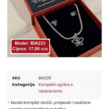
SKU
BIA233
Kategorija
Kompleti ogrlice s
naušnicama
– ženski komplet lančić, privjesak i naušnice