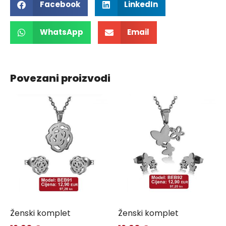
Facebook
LinkedIn
WhatsApp
Email
Povezani proizvodi
Ženski komplet
Ženski komplet