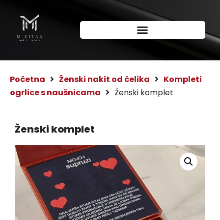
Početna
Ženski nakit od čelika
Kompleti
ogrlice s naušnicama
Ženski komplet
Ženski komplet