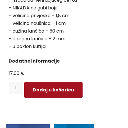
– izrada od nehrđajućeg čelika
– NIKADA ne gubi boju
– veličina privjeska – 1,8 cm
– veličina naušnica – 1 cm
– dužina lančića – 50 cm
– debljina lančića – 2 mm
– u poklon kutijici
Dodatne informacije
17,00
€
Dodaj u košaricu