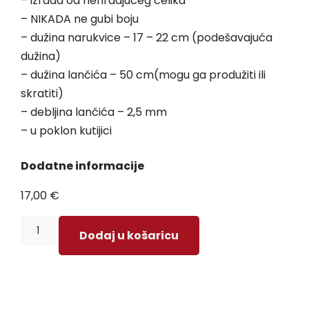
– izrada od nehrđajućeg čelika
– NIKADA ne gubi boju
– dužina narukvice – 17 – 22 cm (podešavajuća
dužina)
– dužina lančića – 50 cm(mogu ga produžiti ili
skratiti)
– debljina lančića – 2,5 mm
– u poklon kutijici
Dodatne informacije
17,00
€
Dodaj u košaricu