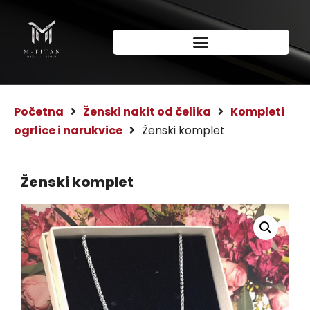
Početna
Ženski nakit od čelika
Kompleti
ogrlice i narukvice
Ženski komplet
Ženski komplet