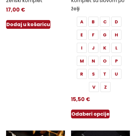
Ženski komplet
Komplet sa slovom po
želji
17,00
€
A
B
C
D
Dodaj u košaricu
E
F
G
H
I
J
K
L
M
N
O
P
R
S
T
U
V
Z
15,50
€
Odaberi opcije