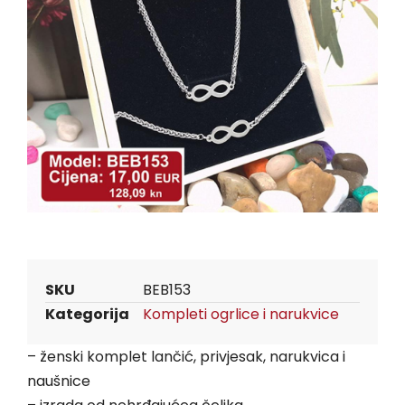
SKU
BEB153
Kategorija
Kompleti ogrlice i narukvice
– ženski komplet lančić, privjesak, narukvica i
naušnice