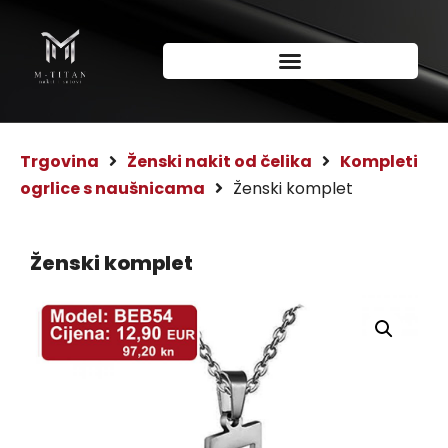
Trgovina
Ženski nakit od čelika
Kompleti
ogrlice s naušnicama
Ženski komplet
Ženski komplet