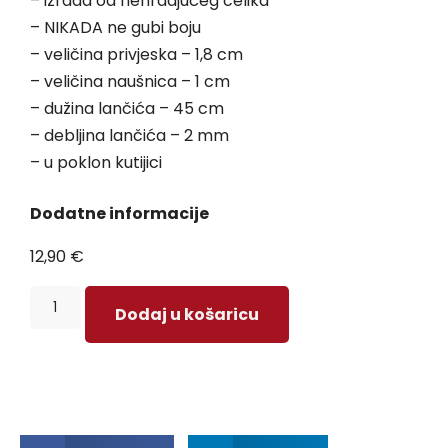
– izrada od nehrđajućeg čelika
– NIKADA ne gubi boju
– veličina privjeska – 1,8 cm
– veličina naušnica – 1 cm
– dužina lančića – 45 cm
– debljina lančića – 2 mm
– u poklon kutijici
Dodatne informacije
12,90
€
Dodaj u košaricu