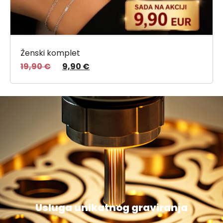
Ženski komplet
19,90
€
9,90
€
Usluga unikatnog graviranja