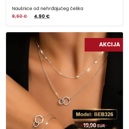
Naušnice od nehrđajućeg čelika
8,50
€
4,90
€
AKCIJA