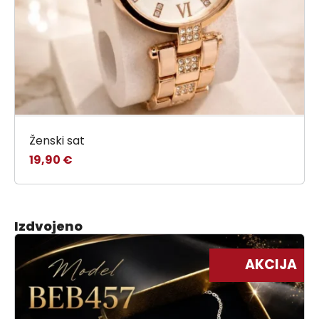
Ženski sat
19,90
€
Izdvojeno
AKCIJA