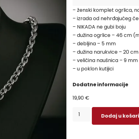
– ženski komplet ogrlica, n
– izrada od nehrđajućeg če
– NIKADA ne gubi boju
– dužina ogrlice – 46 cm (m
– debljina – 5 mm
– dužina narukvice – 20 cm 
– veličina naušnica – 9 mm
– u poklon kutijici
Dodatne informacije
19,90
€
Dodaj u košar