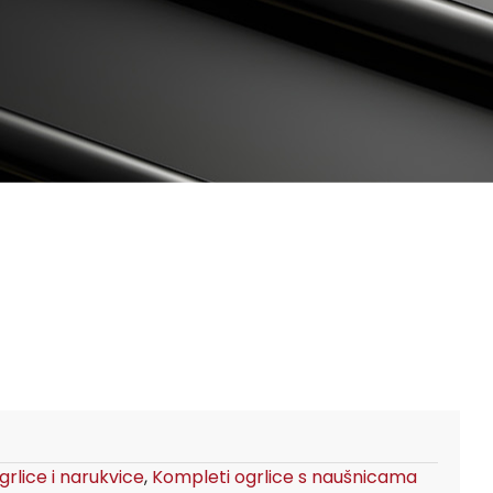
rlice i narukvice
,
Kompleti ogrlice s naušnicama