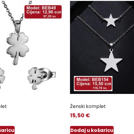
let
Ženski komplet
15,50
€
šaricu
Dodaj u košaricu