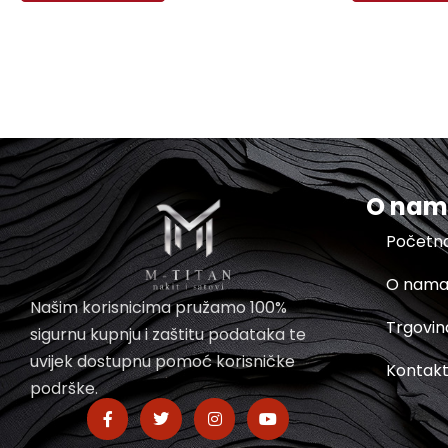
O na
Početn
O nam
Našim korisnicima pružamo 100%
Trgovin
sigurnu kupnju i zaštitu podataka te
uvijek dostupnu pomoć korisničke
Kontak
podrške.