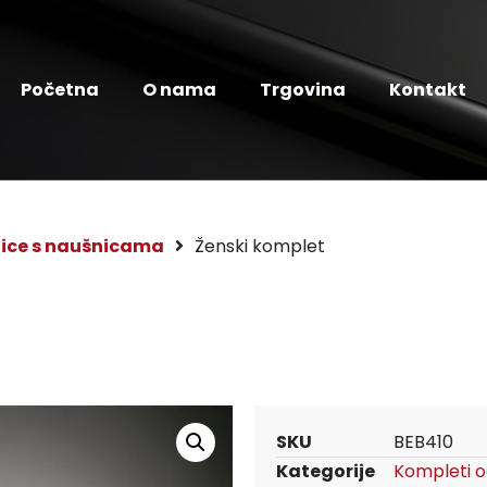
Početna
O nama
Trgovina
Kontakt
lice s naušnicama
Ženski komplet
SKU
BEB410
Kategorije
Kompleti og