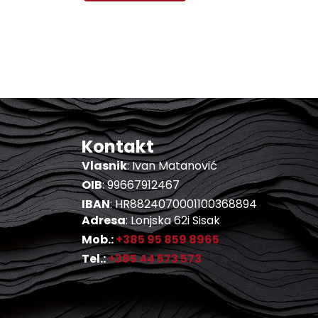
Kontakt
Vlasnik
: Ivan Matanović
OIB
: 99667912467
IBAN
: HR8824070001100368894
Adresa
: Lonjska 62i Sisak
Mob.:
+385 95 859 8965
Tel.:
+385 44 573 573