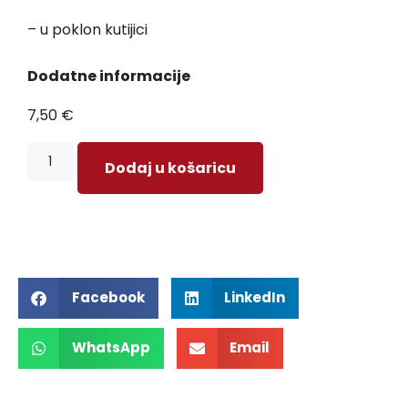
– u poklon kutijici
Dodatne informacije
7,50
€
Dodaj u košaricu
Facebook
LinkedIn
WhatsApp
Email