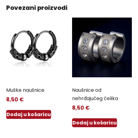
Povezani proizvodi
Muške naušnice
Naušnice od
nehrđajućeg čelika
8,50
€
8,50
€
Dodaj u košaricu
Dodaj u košaricu