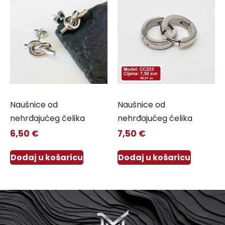
Naušnice od
Naušnice od
nehrđajućeg čelika
nehrđajućeg čelika
6,50
€
7,50
€
Dodaj u košaricu
Dodaj u košaricu