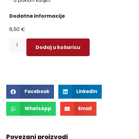
– u poklon kutijici
Dodatne informacije
6,50
€
Dodaj u košaricu
Facebook
LinkedIn
WhatsApp
Email
Povezani proizvodi