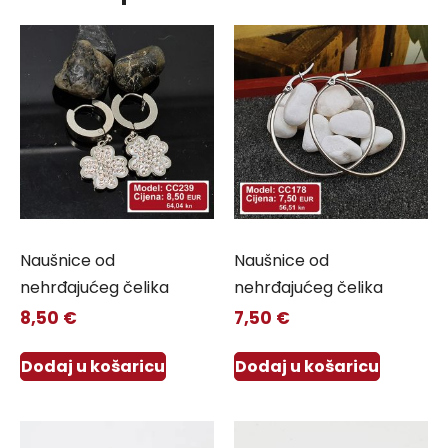
Naušnice od
Naušnice od
nehrđajućeg čelika
nehrđajućeg čelika
8,50
€
7,50
€
Dodaj u košaricu
Dodaj u košaricu