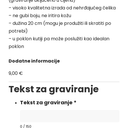
(graviranje uključeno u cijenu)
– visoko kvalitetna izrada od nehrđajućeg čelika
– ne gubi boju, ne iritira kožu
– dužina 20 cm (mogu je produžiti ili skratiti po
potrebi)
– u poklon kutiji pa može poslužiti kao idealan
poklon
Dodatne informacije
9,00
€
Tekst za graviranje
Tekst za graviranje
*
0
/
150