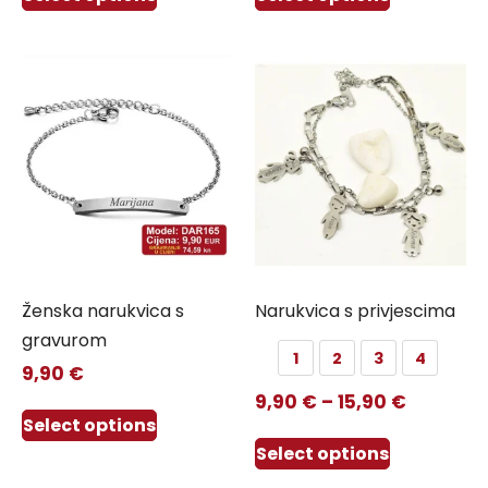
Ženska narukvica s
Narukvica s privjescima
gravurom
1
2
3
4
9,90
€
9,90
€
–
15,90
€
Select options
Select options