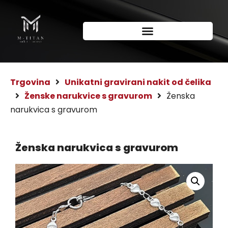
Trgovina
Unikatni gravirani nakit od čelika
Ženske narukvice s gravurom
Ženska
narukvica s gravurom
Ženska narukvica s gravurom