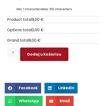
Min: 1 characters
Max: 150 characters
Product total
9,00
€
Options total
0,00
€
Grand total
9,00
€
Dodaj u košaricu
Facebook
LinkedIn
WhatsApp
Email