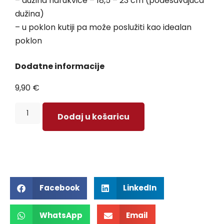
– dužina narukvice – 18,5 – 23 cm (podešavajuća
dužina)
– u poklon kutiji pa može poslužiti kao idealan
poklon
Dodatne informacije
9,90
€
Dodaj u košaricu
Facebook
LinkedIn
WhatsApp
Email