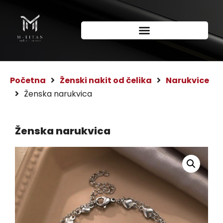
Početna
Ženski nakit od čelika
Narukvice
Ženska narukvica
Ženska narukvica