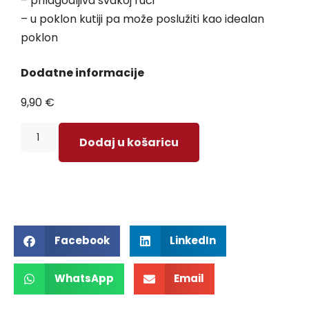
– prilagodljiva svakoj ruci
– u poklon kutiji pa može poslužiti kao idealan
poklon
Dodatne informacije
9,90
€
Dodaj u košaricu
Facebook
LinkedIn
WhatsApp
Email