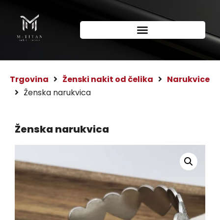
Trgovina
Ženski nakit od čelika
Narukvice
Ženska narukvica
Ženska narukvica