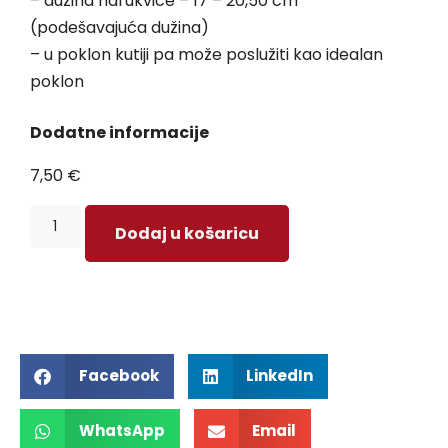
– dužina narukvice – 17 – 20,50 cm
(podešavajuća dužina)
– u poklon kutiji pa može poslužiti kao idealan
poklon
Dodatne informacije
7,50
€
Dodaj u košaricu
Facebook
LinkedIn
WhatsApp
Email