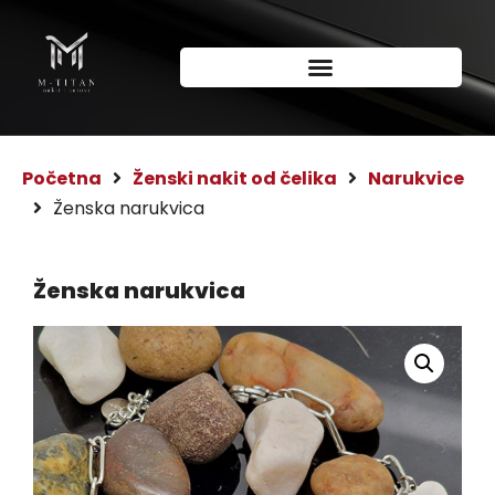
Početna
Ženski nakit od čelika
Narukvice
Ženska narukvica
Ženska narukvica