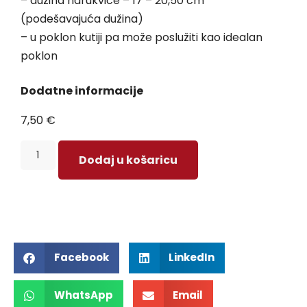
– dužina narukvice – 17 – 20,50 cm
(podešavajuća dužina)
– u poklon kutiji pa može poslužiti kao idealan
poklon
Dodatne informacije
7,50
€
Dodaj u košaricu
Facebook
LinkedIn
WhatsApp
Email