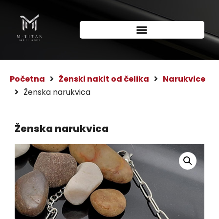
Početna
Ženski nakit od čelika
Narukvice
Ženska narukvica
Ženska narukvica