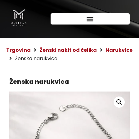
Trgovina
Ženski nakit od čelika
Narukvice
Ženska narukvica
Ženska narukvica