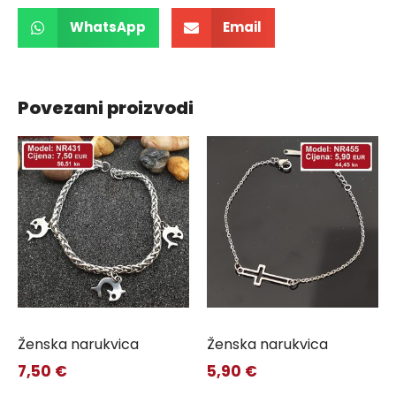
WhatsApp
Email
Povezani proizvodi
Ženska narukvica
Ženska narukvica
7,50
€
5,90
€