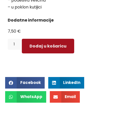
– podesiva veličina
– u poklon kutijici
Dodatne informacije
7,50
€
Dodaj u košaricu
Facebook
LinkedIn
WhatsApp
Email