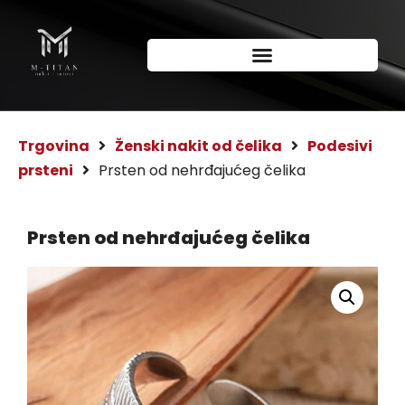
Trgovina
Ženski nakit od čelika
Podesivi
prsteni
Prsten od nehrđajućeg čelika
Prsten od nehrđajućeg čelika