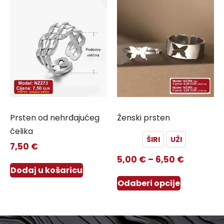
Prsten od nehrđajućeg
Ženski prsten
čelika
ŠIRI
UŽI
7,50
€
5,00
€
–
6,50
€
Dodaj u košaricu
Odaberi opcije