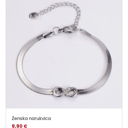
Ženska narukvica
9,90
€