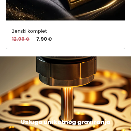
Ženski komplet
12,90
€
7,90
€
Usluga unikatnog graviranja