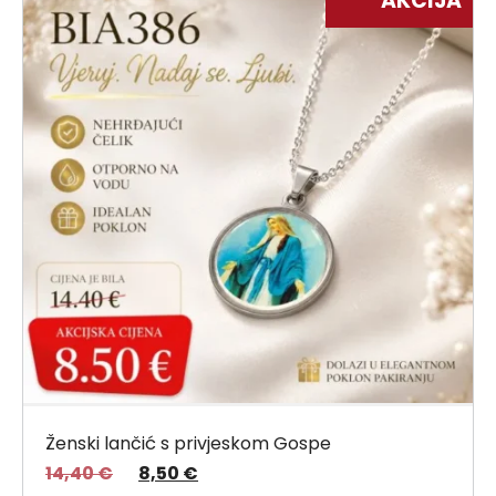
AKCIJA
Ženski lančić s privjeskom Gospe
14,40
€
8,50
€