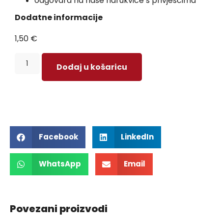
odgovara na naše narukvice s privjescima
Dodatne informacije
1,50
€
Dodaj u košaricu
Facebook
LinkedIn
WhatsApp
Email
Povezani proizvodi