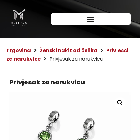
Trgovina
Ženski nakit od čelika
Privjesci
za narukvice
Privjesak za narukvicu
Privjesak za narukvicu