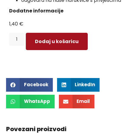
odgovara na naše narukvice s privjescima
Dodatne informacije
1,40
€
Dodaj u košaricu
Facebook
LinkedIn
WhatsApp
Email
Povezani proizvodi