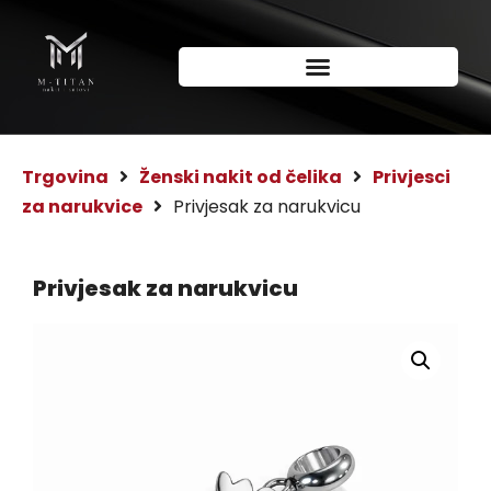
Trgovina
Ženski nakit od čelika
Privjesci
za narukvice
Privjesak za narukvicu
Privjesak za narukvicu