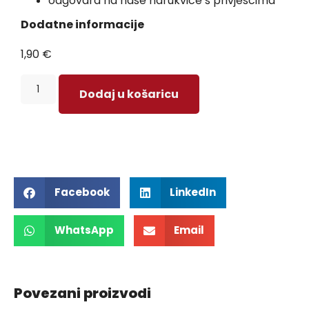
odgovara na naše narukvice s privjescima
Dodatne informacije
1,90
€
Dodaj u košaricu
Facebook
LinkedIn
WhatsApp
Email
Povezani proizvodi