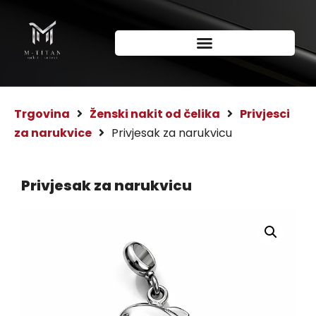
Trgovina
Ženski nakit od čelika
Privjesci
za narukvice
Privjesak za narukvicu
Privjesak za narukvicu