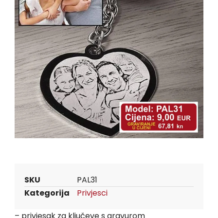
SKU
PAL31
Kategorija
Privjesci
– privjesak za ključeve s gravurom