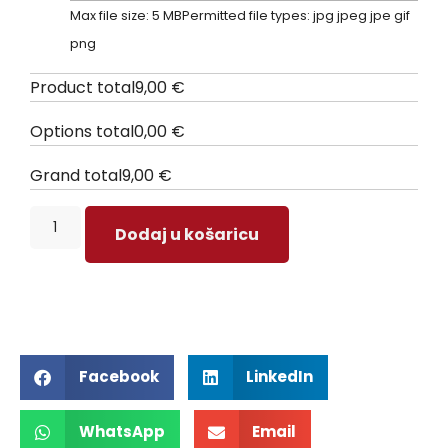
Max file size: 5 MB
Permitted file types: jpg jpeg jpe gif
png
Product total
9,00
€
Options total
0,00
€
Grand total
9,00
€
Dodaj u košaricu
Facebook
LinkedIn
WhatsApp
Email